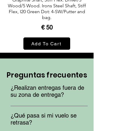
Wood/5 Wood. Irons Steel Shaft, Stiff
Flex, I20 Green Dot: 4-SW/Putter and
bag.
€ 50
Add To Cart
Preguntas frecuentes
¿Realizan entregas fuera de
su zona de entrega?
Sí, podemos, pero será por un cargo
adicional. Póngase en contacto para
¿Qué pasa si mi vuelo se
obtener una cotización antes de realizar el
retrasa?
pedido.