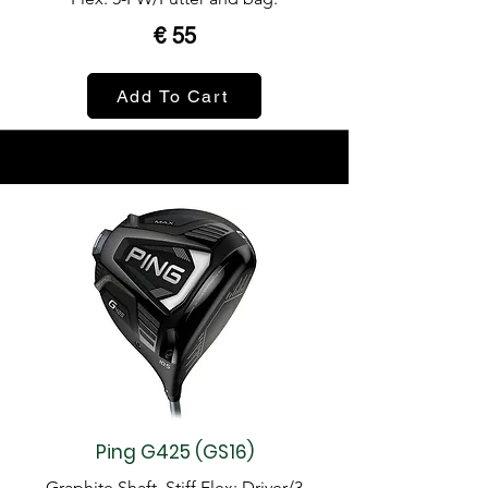
€ 55
Add To Cart
Ping G425 (GS16)
Graphite Shaft, Stiff Flex: Driver/3