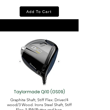
Add To Cart
Taylormade Qi10 (GS09)
Graphite Shaft, Stiff Flex: Driver/4
wood/3 Wood. Irons Steel Shaft, Stiff
Flex: 5-PW/Putter and bag.