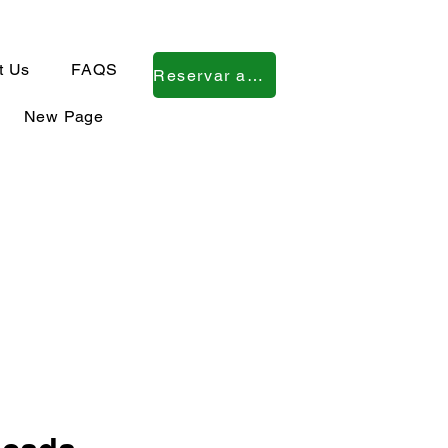
t Us
FAQS
Reservar ahora
New Page